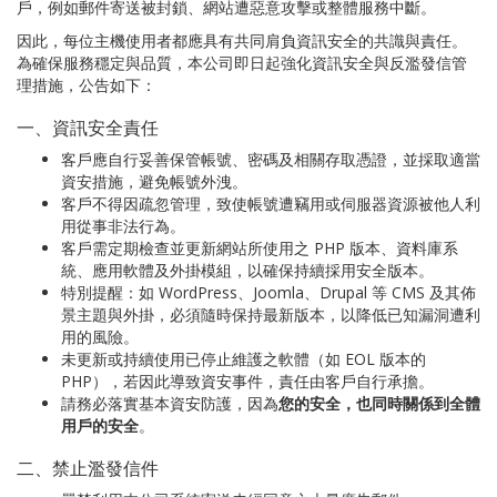
戶，例如郵件寄送被封鎖、網站遭惡意攻擊或整體服務中斷。
因此，每位主機使用者都應具有共同肩負資訊安全的共識與責任。
為確保服務穩定與品質，本公司即日起強化資訊安全與反濫發信管
理措施，公告如下：
一、資訊安全責任
客戶應自行妥善保管帳號、密碼及相關存取憑證，並採取適當
資安措施，避免帳號外洩。
客戶不得因疏忽管理，致使帳號遭竊用或伺服器資源被他人利
用從事非法行為。
客戶需定期檢查並更新網站所使用之 PHP 版本、資料庫系
統、應用軟體及外掛模組，以確保持續採用安全版本。
特別提醒：如 WordPress、Joomla、Drupal 等 CMS 及其佈
景主題與外掛，必須隨時保持最新版本，以降低已知漏洞遭利
用的風險。
未更新或持續使用已停止維護之軟體（如 EOL 版本的
PHP），若因此導致資安事件，責任由客戶自行承擔。
請務必落實基本資安防護，因為
您的安全，也同時關係到全體
用戶的安全
。
二、禁止濫發信件