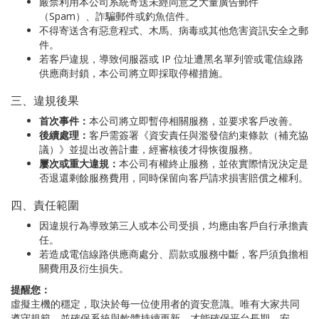
嚴禁利用本公司系統寄送未經同意之大量廣告郵件
（Spam）、詐騙郵件或釣魚信件。
不得寄送含有惡意程式、木馬、病毒或其他危害資訊安全之郵
件。
若客戶違規，導致伺服器或 IP 位址遭黑名單列管或電信線路
供應商封鎖，本公司將立即採取停權措施。
三、違規後果
首次事件：
本公司將立即暫停相關服務，並要求客戶改善。
後續處理：
客戶需簽署《資安責任與濫發信約束條款（補充協
議）》並提出改善計畫，經審核後才得恢復服務。
屢次或重大違規：
本公司有權終止服務，並依實際情況決定是
否退還剩餘服務費用，同時保留向客戶請求損害賠償之權利。
四、責任範圍
因違規行為導致第三人或本公司受損，均應由客戶自行承擔責
任。
若造成電信線路供應商處分、罰款或服務中斷，客戶須負擔相
關費用及衍生損失。
提醒您：
虛擬主機的穩定，取決於每一位使用者的資安意識。唯有大家共同
遵守規範，並確保系統與軟體持續更新，才能確保平台長期、安