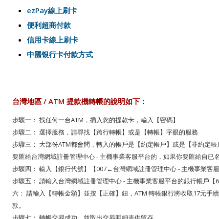
ezPay線上刷卡
便利超商付款
信用卡線上刷卡
中國银行卡付款方式
台灣地區 / ATM 提款機轉帳的說明如下：
步驟一： 找任何一台ATM，插入您的提款卡，輸入【密碼】
步驟二： 選擇服務，請尋找【跨行轉帳】或是【轉帳】字眼的服務
步驟三： 大部份ATM都會問，轉入的帳戶是【約定帳戶】或是【非約定
要匯給台灣網域註冊管理中心 - 主機事業客服平台的，如果你要匯給自已
步驟四： 輸入【銀行代號】【
007
←台灣網域註冊管理中心 - 主機事業客
步驟五： 請輸入台灣網域註冊管理中心 - 主機事業客服平台的銀行帳戶【
6
六： 請輸入【轉帳金額】並按【正確】鈕，ATM 轉帳銀行將收取17元手續
款。
步驟七： 轉帳交易成功、並取出交易明細表供留存。