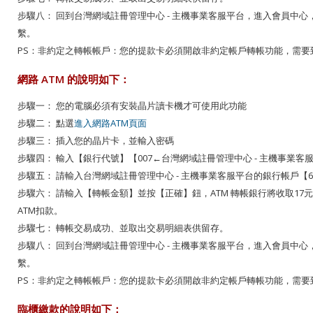
步驟八： 回到台灣網域註冊管理中心 - 主機事業客服平台，進入會員中
繫。
PS：非約定之轉帳帳戶：您的提款卡必須開啟非約定帳戶轉帳功能，需要
網路 ATM 的說明如下：
步驟一： 您的電腦必須有安裝晶片讀卡機才可使用此功能
步驟二： 點選
進入網路ATM頁面
步驟三： 插入您的晶片卡，並輸入密碼
步驟四： 輸入【銀行代號】【
007
←台灣網域註冊管理中心 - 主機事業客
步驟五： 請輸入台灣網域註冊管理中心 - 主機事業客服平台的銀行帳戶【
6
步驟六： 請輸入【轉帳金額】並按【正確】鈕，ATM 轉帳銀行將收取17
ATM扣款。
步驟七： 轉帳交易成功、並取出交易明細表供留存。
步驟八： 回到台灣網域註冊管理中心 - 主機事業客服平台，進入會員中
繫。
PS：非約定之轉帳帳戶：您的提款卡必須開啟非約定帳戶轉帳功能，需要
臨櫃繳款的說明如下：