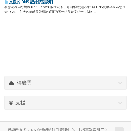
支援的 DNS 記錄類型說明
在您沒有自行架設 DNS Server 的情況下，可由系統預設的五組 DNS伺服器來為您代
管 DNS。 主機名稱就是您網址前面的另一組英數字組合，例如...
標籤雲
支援
版權所有 © 2026 台灣網域註冊管理中心 - 主機事業客服平台。